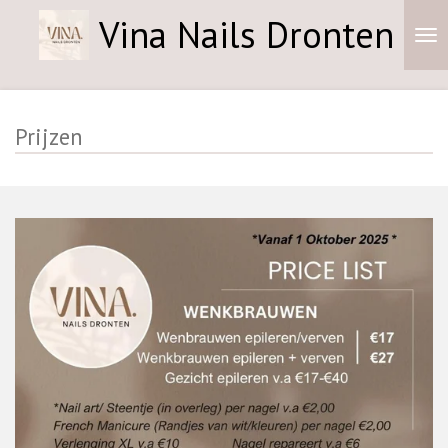
Vina Nails Dronten
Ga
direct
naar
de
hoofdinhoud
Prijzen